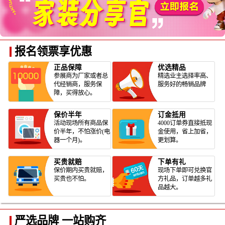
报名领票享优惠
正品保障
优选精品
参展商为厂家或者总
精选业主选择率高、
代经销商，服务保
服务好的畅销品牌
障，买得放心。
保价半年
订金抵用
活动现场所有商品保
4000订单券直接抵现
价半年，不怕涨价(电
金使用，省上加省，
器一个月)。
更划算。
买贵就赔
下单有礼
保价期内买贵就赔，
现场下单即可兑换官
买贵也不怕。
方礼品，订单越多礼
品越大。
严选品牌 一站购齐