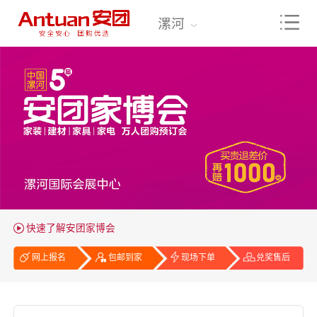
漯河
快速了解安团家博会
网上报名
包邮到家
现场下单
兑奖售后